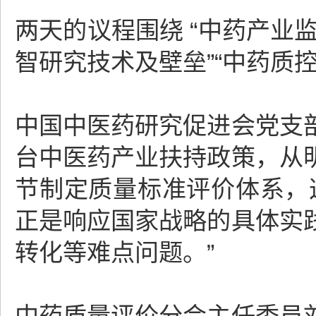
两天的议程围绕 “中药产业监
智研究技术及壁垒”“中药质
中国中医药研究促进会党支
台中医药产业扶持政策，从
节制定质量标准评价体系，
正是响应国家战略的具体实
转化等难点问题。”