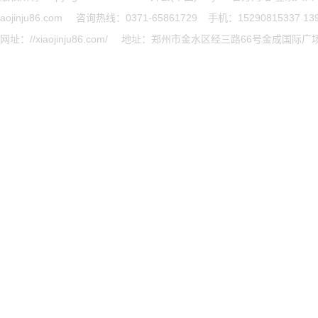
aojinju86.com
咨询热线：0371-65861729
手机：15290815337 139
网址：//xiaojinju86.com/
地址：郑州市金水区经三路66号金成国际广场B