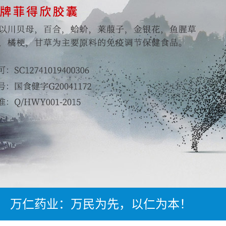
万仁药业：万民为先，以仁为本！