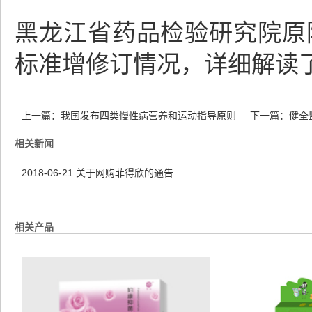
黑龙江省药品检验研究院原
标准增修订情况，详细解读
上一篇：
我国发布四类慢性病营养和运动指导原则
下一篇：
健全
相关新闻
2018-06-21
关于网购菲得欣的通告...
相关产品