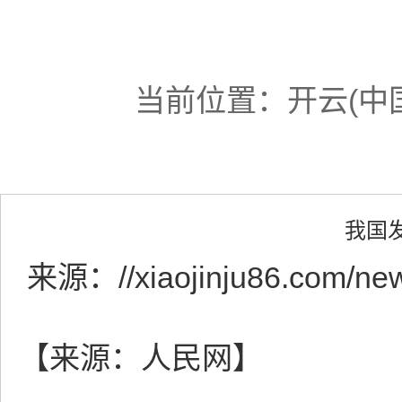
当前位置：
开云(中国
我国
来源：
//xiaojinju86.com/ne
【来源：人民网】