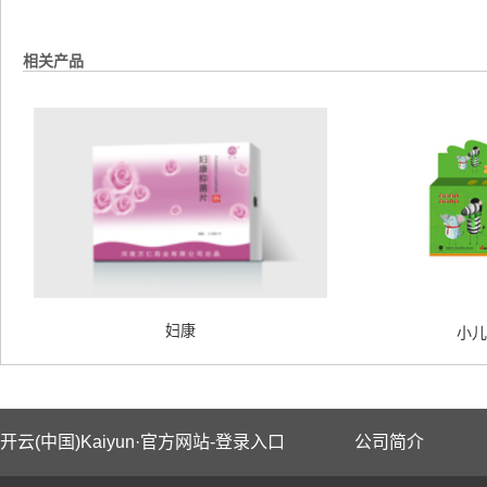
相关产品
妇康
小儿
开云(中国)Kaiyun·官方网站-登录入口
公司简介