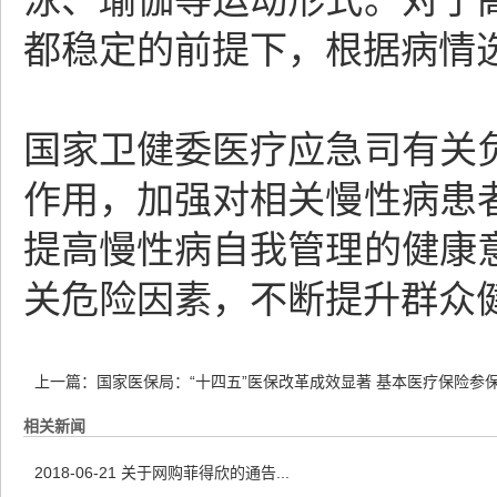
泳、瑜伽等运动形式。对于
都稳定的前提下，根据病情
国家卫健委医疗应急司有关
作用，加强对相关慢性病患
提高慢性病自我管理的健康
关危险因素，不断提升群众
上一篇：
国家医保局：“十四五”医保改革成效显著 基本医疗保险参保
相关新闻
2018-06-21
关于网购菲得欣的通告...