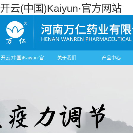
开云(中国)Kaiyun·官方网站
开云(中国)Kaiyun·官
关于我们
产品中心
方网站-登录入口