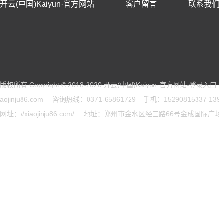
开云(中国)Kaiyun·官方网站
客户留言
联系我
版权所有 Copyright © 2018-2020 开云(中国)Kaiyun·官方网站-登录入口
aojinju86.com
咨询热线：0371-65861729
手机：15290815337 139
网址：//xiaojinju86.com/
地址：郑州市金水区经三路66号金成国际广场B