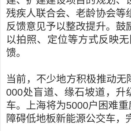
建、扩建建设项目的规划、
残疾人联合会、老龄协会等
反馈意见予以整改提升。鼓
以拍照、定位等方式反映无
馈。
当前，不少地方积极推动无障
000处盲道、缘石坡道，升
车。上海将为5000户困难
障碍低地板新能源公交车，完