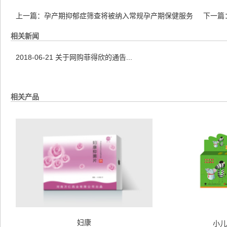
上一篇：
孕产期抑郁症筛查将被纳入常规孕产期保健服务
下一篇
相关新闻
2018-06-21
关于网购菲得欣的通告...
相关产品
妇康
小儿