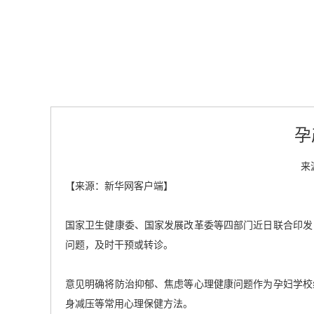
孕
来
【来源：新华网客户端】
国家卫生健康委、国家发展改革委等四部门近日联合印发
问题，及时干预或转诊。
意见明确将防治抑郁、焦虑等心理健康问题作为孕妇学校
身减压等常用心理保健方法。