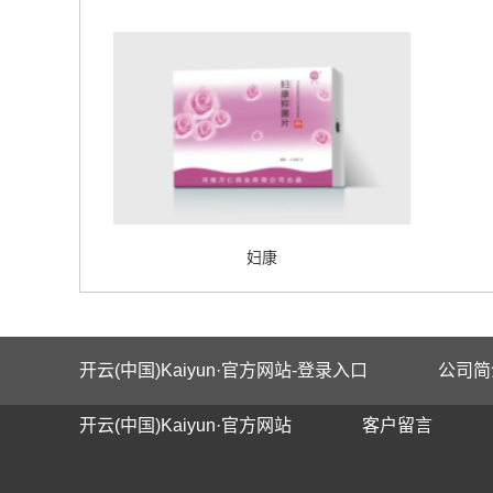
妇康
开云(中国)Kaiyun·官方网站-登录入口
公司简
开云(中国)Kaiyun·官方网站
客户留言