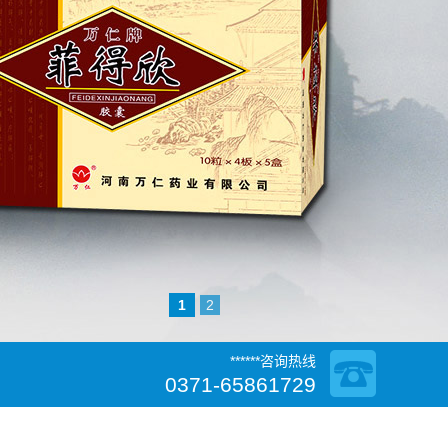
1
2
******咨询热线
0371-65861729