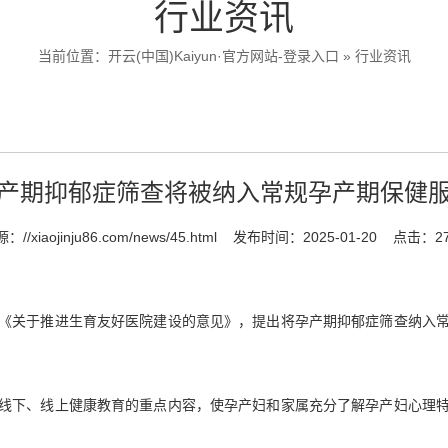
行业资讯
当前位置：
开云(中国)Kaiyun·官方网站-登录入口
»
行业资讯
产期抑郁症筛查将被纳入常规孕产期保健
源：
//xiaojinju86.com/news/45.html
发布时间：2025-01-20
点击：27
《关于推进生育友好医院建设的意见》，提出将孕产期抑郁症筛查纳入
线下、线上健康教育的重点内容，使孕产妇和家属充分了解孕产妇心理