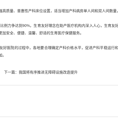
强高质量、普惠性产科床位设置，适当增加产科病房单人间和双人间数量
的比例力争达到90%，生育友好理念在助产医疗机构内深入人心，生育
更加安全、便捷、温馨、舒适的生育医疗保健服务。
友好医院的过程中，各地要合理确定产科价格水平，促进产科平稳运行
加。
下一篇：
我国将有序推进无障碍设施改造提升