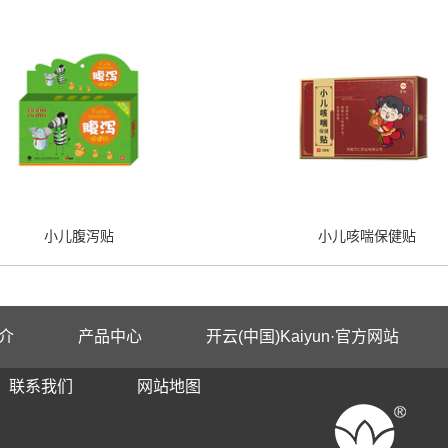
小儿腹泻贴
小儿咳喘保健贴
介
产品中心
开云(中国)Kaiyun·官方网站
联系我们
网站地图