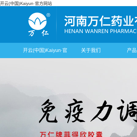
开云(中国)Kaiyun·官方网站
开云(中国)Kaiyun·官
关于我们
产品
方网站-登录入口