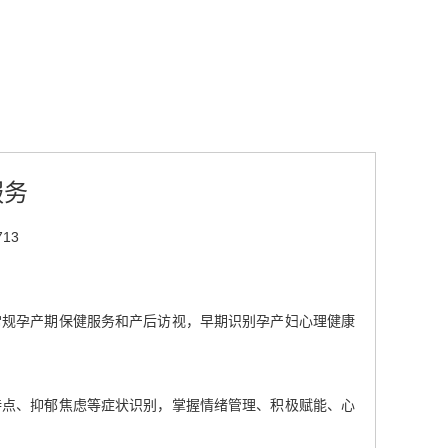
服务
13
常规孕产期保健服务和产后访视，早期识别孕产妇心理健康
特点、抑郁焦虑等症状识别，掌握情绪管理、积极赋能、心