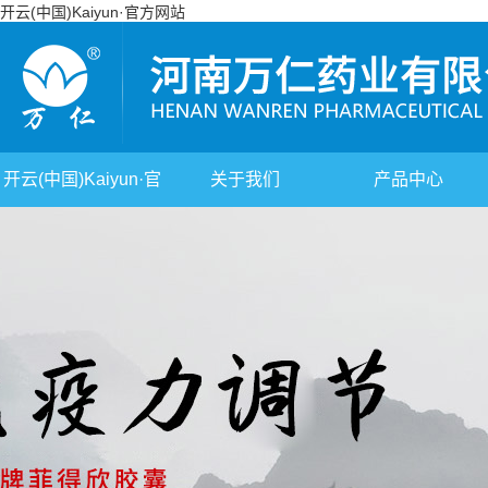
开云(中国)Kaiyun·官方网站
开云(中国)Kaiyun·官
关于我们
产品中心
方网站-登录入口