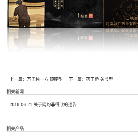
上一篇：
万氏独一方 颈腰型
下一篇：
药王桥 关节型
相关新闻
2018-06-21
关于网购菲得欣的通告...
相关产品