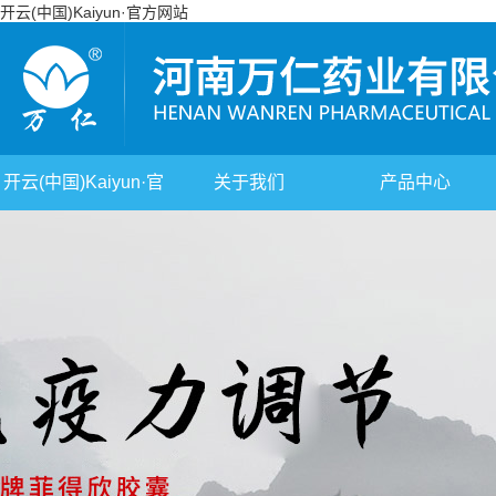
开云(中国)Kaiyun·官方网站
开云(中国)Kaiyun·官
关于我们
产品中心
方网站-登录入口