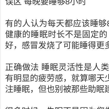
误区 每晚要睡够8小时
有的人认为每天都应该睡够
健康的睡眠时长不是固定的
好，感冒发烧了可能睡得更
正确做法 睡眠灵活性是人
有明显的疲劳感，就算哪天
注睡眠，但也别被那些助眠建