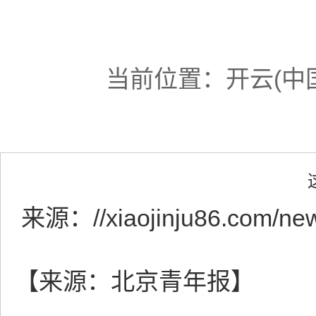
当前位置：
开云(中国
来源：
//xiaojinju86.com/ne
【来源：北京青年报】