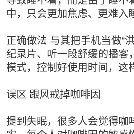
导致睡不着，而是由于睡不
中，只会更加焦虑、更难入
正确做法 与其把手机当做“
纪录片、听一段舒缓的播客
模式，控制好使用时间，这
误区 跟风戒掉咖啡因
提到失眠，很多人会觉得咖