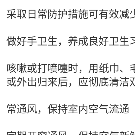
采取日常防护措施可有效减
做好手卫生，养成良好卫生
咳嗽或打喷嚏时，用纸巾、
或外出归来后，应彻底清洁
常通风，保持室内空气流通