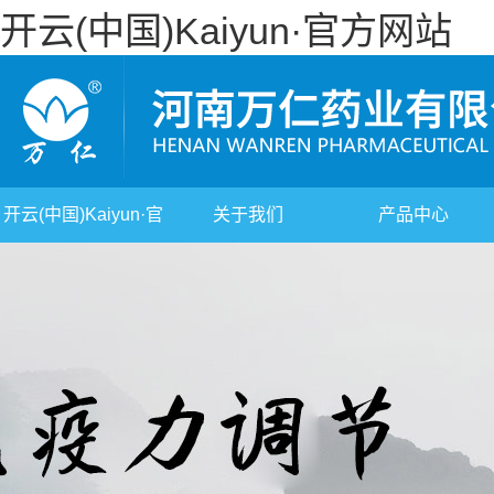
开云(中国)Kaiyun·官方网站
开云(中国)Kaiyun·官
关于我们
产品中心
方网站-登录入口