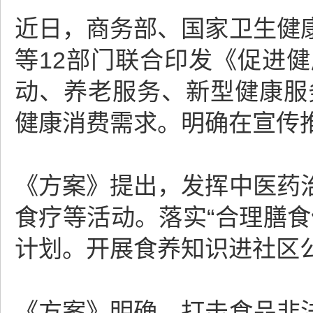
近日，商务部、国家卫生健
等12部门联合印发《促进
动、养老服务、新型健康服
健康消费需求。明确在宣传
《方案》提出，发挥中医药
食疗等活动。落实“合理膳
计划。开展食养知识进社区
《方案》明确，打击食品非