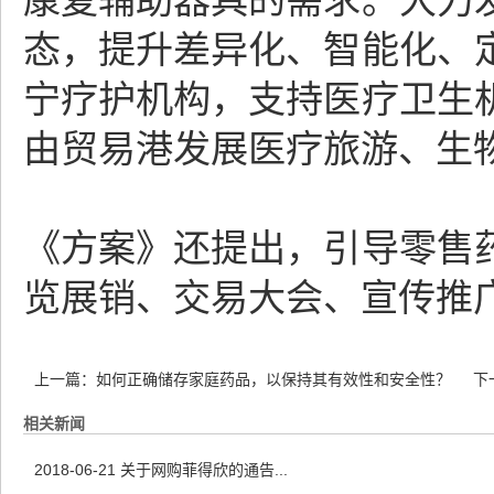
康复辅助器具的需求。大力
态，提升差异化、智能化、
宁疗护机构，支持医疗卫生
由贸易港发展医疗旅游、生
《方案》还提出，引导零售
览展销、交易大会、宣传推
上一篇：
如何正确储存家庭药品，以保持其有效性和安全性？
下
相关新闻
2018-06-21
关于网购菲得欣的通告...