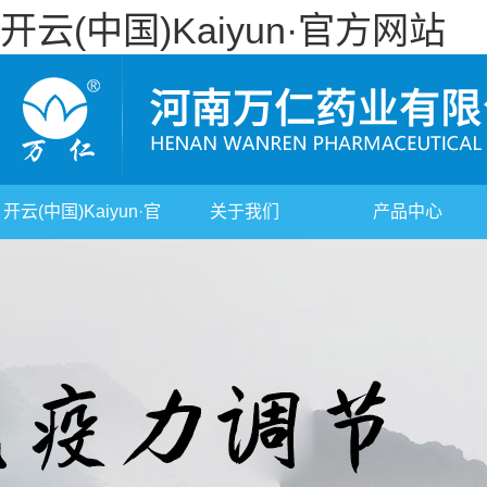
开云(中国)Kaiyun·官方网站
开云(中国)Kaiyun·官
关于我们
产品中心
方网站-登录入口