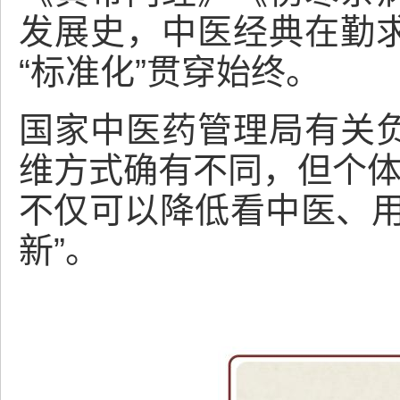
发展史，中医经典在勤
“标准化”贯穿始终。
国家中医药管理局有关
维方式确有不同，但个体
不仅可以降低看中医、用
新”。