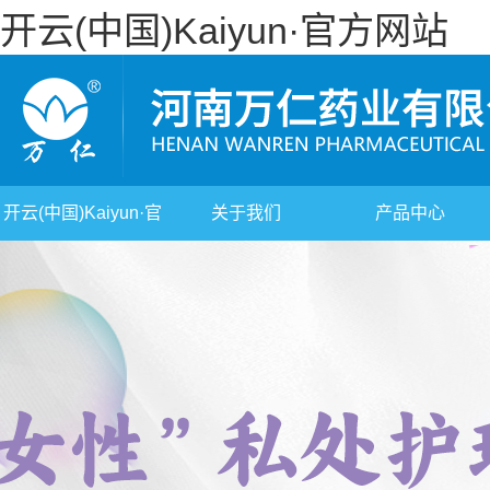
开云(中国)Kaiyun·官方网站
开云(中国)Kaiyun·官
关于我们
产品中心
方网站-登录入口