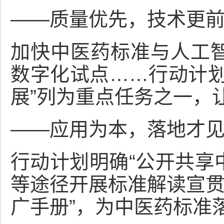
——质量优先，技术更
加快中医药标准与人工
数字化试点……行动计划
展”列为重点任务之一，
——应用为本，落地才
行动计划明确“公开共享
等途径开展标准解读宣贯
广手册”，为中医药标准