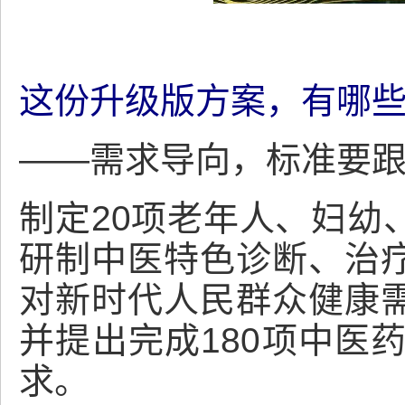
这份升级版方案，有哪
——需求导向，标准要
制定20项老年人、妇幼
研制中医特色诊断、治
对新时代人民群众健康
并提出完成180项中医
求。