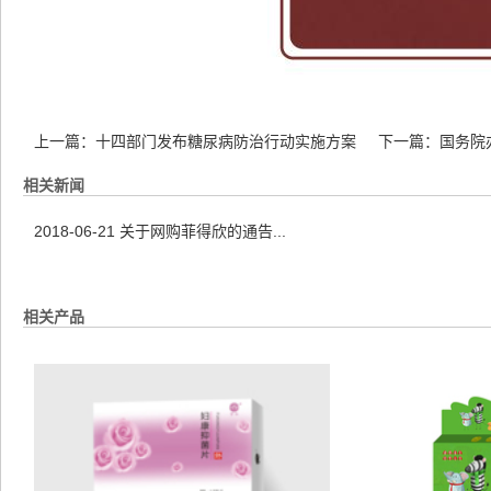
上一篇：
十四部门发布糖尿病防治行动实施方案
下一篇：
国务院
相关新闻
2018-06-21
关于网购菲得欣的通告...
相关产品