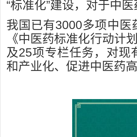
“标准化”建设，对于中
我国已有3000多项中
《中医药标准化行动计划（
及25项专栏任务，对现
和产业化、促进中医药