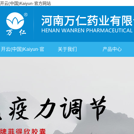
开云(中国)Kaiyun·官方网站
开云(中国)Kaiyun·官
关于我们
产品中心
方网站-登录入口